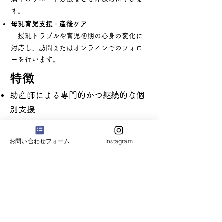
す。
母乳育児支援・産後ケア
授乳トラブルや育児初期の心身の変化に
対応し、訪問またはオンラインでのフォロ
ーを行います。
特徴
助産師による専門的かつ継続的な個
別支援
医学的エビデンスに基づいた情報提
供
お問い合わせフォーム
Instagram
オンラインと対面を組み合わせた柔
軟なサービス形態
画一的ではない「その人らしい出産
体験」を支える支援設計