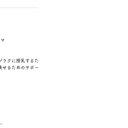
ママ
がラクに授乳するた
乗せるためのサポー
い。