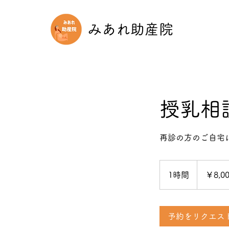
みあれ助産院
授乳相
再診の方のご自宅
8,000
円
1時間
1
￥8,0
時
予約をリクエス