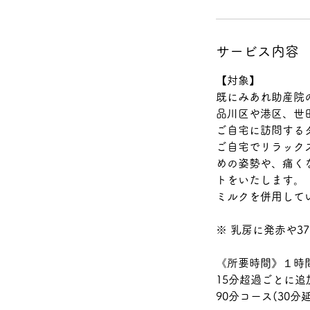
サービス内容
【対象】
既にみあれ助産院
品川区や港区、世
ご自宅に訪問する
ご自宅でリラック
めの姿勢や、痛く
トをいたします。
ミルクを併用して
※ 乳房に発赤や3
《所要時間》１時
15分超過ごとに追
90分コース(30